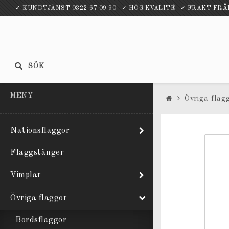
✓ KUNDTJÄNST 0322-67 09 90 ✓ HÖG KVALITÉ ✓ FRAKT FR
SÖK
MENY
Övriga flag
Nationsflaggor
Flaggstänger
Vimplar
Övriga flaggor
Bordsflaggor