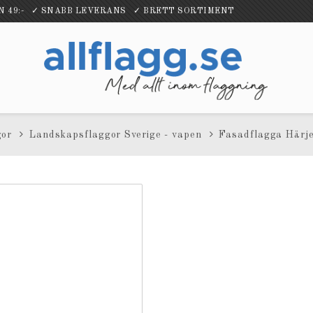
ÅN 49:- ✓ SNABB LEVERANS ✓ BRETT SORTIMENT
gor
Landskapsflaggor Sverige - vapen
Fasadflagga Härje