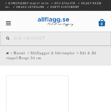
✓ KUNDTJÄNST 0322-67 09 90 ✓ HÖG KVALITÉ ✓ FRAKT FRÅN
49:- ✓ SNABB LEVERANS ✓ BRETT SORTIMENT
0
Marint
Båtflaggor & båtvimplar
Båt & Bil
vimpel Norge 50 cm