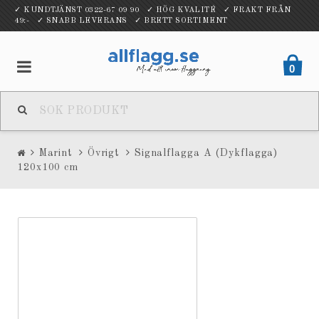
✓ KUNDTJÄNST 0322-67 09 90 ✓ HÖG KVALITÉ ✓ FRAKT FRÅN
49:- ✓ SNABB LEVERANS ✓ BRETT SORTIMENT
0
Marint
Övrigt
Signalflagga A (Dykflagga)
120x100 cm