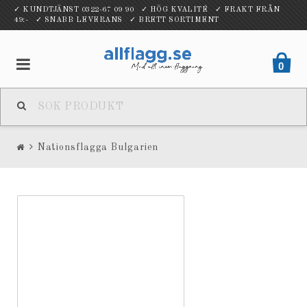
✓ KUNDTJÄNST 0322-67 09 90 ✓ HÖG KVALITÉ ✓ FRAKT FRÅN
49:- ✓ SNABB LEVERANS ✓ BRETT SORTIMENT
0
Nationsflagga Bulgarien