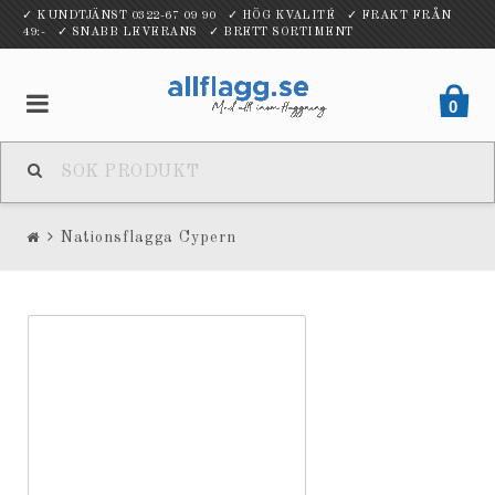
✓ KUNDTJÄNST 0322-67 09 90 ✓ HÖG KVALITÉ ✓ FRAKT FRÅN
49:- ✓ SNABB LEVERANS ✓ BRETT SORTIMENT
0
Nationsflagga Cypern