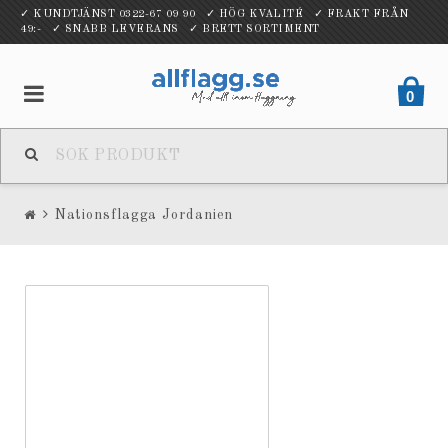
✓ KUNDTJÄNST 0322-67 09 90 ✓ HÖG KVALITÉ ✓ FRAKT FRÅN
49:- ✓ SNABB LEVERANS ✓ BRETT SORTIMENT
0
Nationsflagga Jordanien