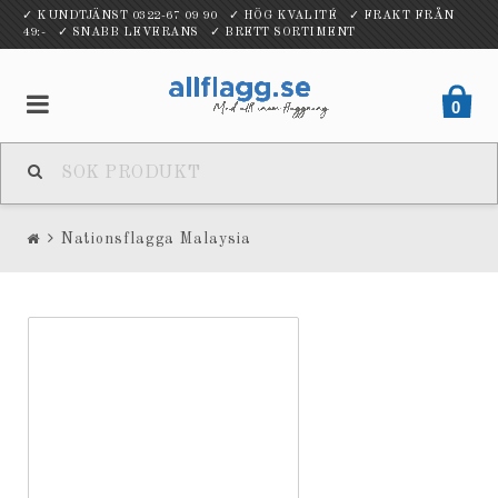
✓ KUNDTJÄNST 0322-67 09 90 ✓ HÖG KVALITÉ ✓ FRAKT FRÅN
49:- ✓ SNABB LEVERANS ✓ BRETT SORTIMENT
0
Nationsflagga Malaysia