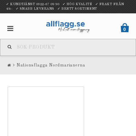
✓ KUNDTJÄNST 0322-67 09 90 ✓ HÖG KVALITÉ ✓ FRAKT FRÅN
49:- ✓ SNABB LEVERANS ✓ BRETT SORTIMENT
0
Nationsflagga Nordmarianerna