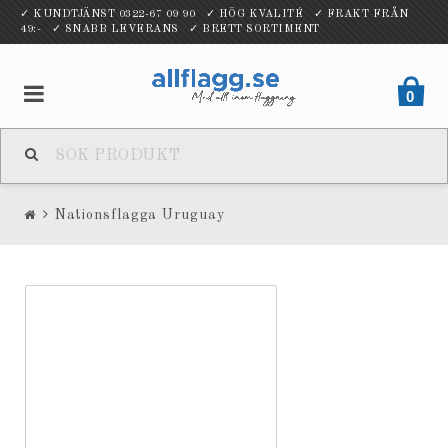
✓ KUNDTJÄNST 0322-67 09 90 ✓ HÖG KVALITÉ ✓ FRAKT FRÅN
49:- ✓ SNABB LEVERANS ✓ BRETT SORTIMENT
0
Nationsflagga Uruguay