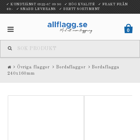
✓ KUNDTJÄNST 0322-67 09 90 ✓ HÖG KVALITÉ ✓ FRAKT FRÅN
49:- ✓ SNABB LEVERANS ✓ BRETT SORTIMENT
0
Övriga flaggor
Bordsflaggor
Bordsflagga
240x160mm