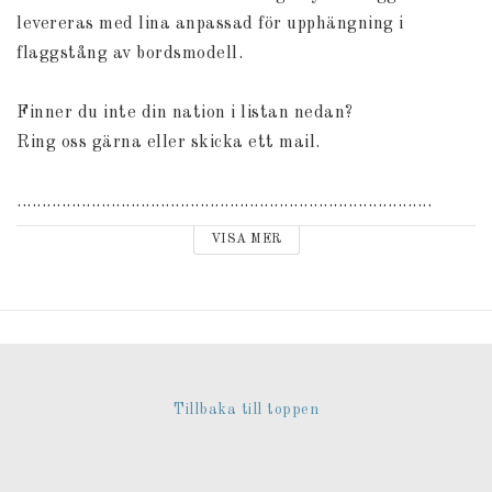
levereras med lina anpassad för upphängning i
flaggstång av bordsmodell.
Finner du inte din nation i listan nedan?
Ring oss gärna eller skicka ett mail.
....................................................................................
VISA MER
Bordsflagga nationer:
Afghanistan, Albanien, Algeriet, Andorra, Angola,
Anguilla, Antigua, Argentina, Armenien, Aruba,
Australien, Azerbajdzjan, Bahamas, Bahrain,
Bangladesh, Barbados, Belgien, Benin, Bermuda,
Bhutan, Bolivia, Bosnien-Hertz, Botswana, Brasilien,
Tillbaka till toppen
Brunei, Bulgarien, Burkina Faso, Burma, Burundi,
Canada, Chile, Colombia, Costa Rica, Cypern,