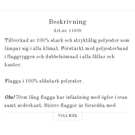
Beskrivning
Art.nr: 11409
Tillverkad av 100% stark och stryktålig polyester som
lämpar sig i alla klimat. Förstärkt med polyesterband
i flaggryggen och dubbelsömnad i alla fållar och
kanter.
Flagga i 100% slitstark polyester.
Obs!
70cm lång flagga har infästning med öglor i ovan
samt nederkant. Större flaggor är försedda med
snabbkopplingar.
VISA MER
Välj din längd på flaggan ovan.