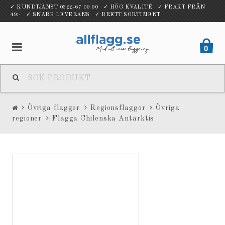
✓ KUNDTJÄNST 0322-67 09 90 ✓ HÖG KVALITÉ ✓ FRAKT FRÅN
49:- ✓ SNABB LEVERANS ✓ BRETT SORTIMENT
0
Övriga flaggor
Regionsflaggor
Övriga
regioner
Flagga Chilenska Antarktis