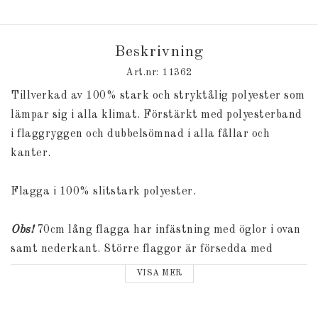
Beskrivning
Art.nr: 11362
Tillverkad av 100% stark och stryktålig polyester som
lämpar sig i alla klimat. Förstärkt med polyesterband
i flaggryggen och dubbelsömnad i alla fållar och
kanter.
Flagga i 100% slitstark polyester.
Obs!
70cm lång flagga har infästning med öglor i ovan
samt nederkant. Större flaggor är försedda med
snabbkopplingar.
VISA MER
Välj din längd på flaggan ovan.