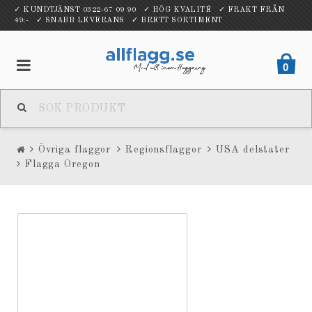
✓ KUNDTJÄNST 0322-67 09 90 ✓ HÖG KVALITÉ ✓ FRAKT FRÅN
49:- ✓ SNABB LEVERANS ✓ BRETT SORTIMENT
0
Övriga flaggor
Regionsflaggor
USA delstater
Flagga Oregon