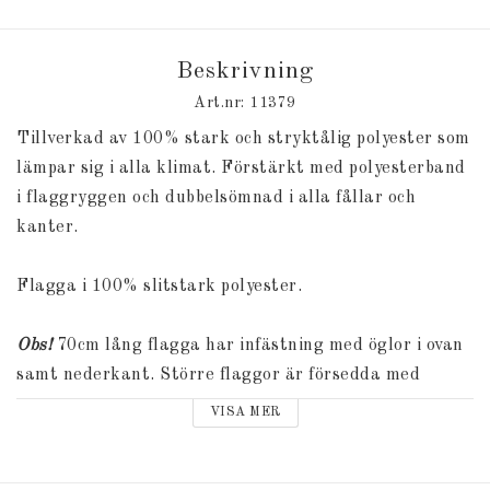
Beskrivning
Art.nr: 11379
Tillverkad av 100% stark och stryktålig polyester som
lämpar sig i alla klimat. Förstärkt med polyesterband
i flaggryggen och dubbelsömnad i alla fållar och
kanter.
Flagga i 100% slitstark polyester.
Obs!
70cm lång flagga har infästning med öglor i ovan
samt nederkant. Större flaggor är försedda med
snabbkopplingar.
VISA MER
Välj din längd på flaggan ovan.